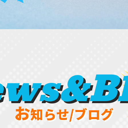
ews&Bl
お
知らせ/ブログ